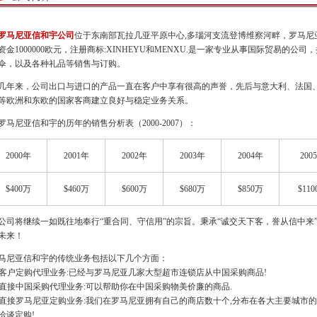
罗马尼亚信和宇公司
位于东南部瓦拉几亚平原中心,多瑙河支流登博维察河畔，罗马尼亚
资金1000000欧元，注册商标:XINHEYU和MENXU.是一家专业从事国际贸易的
伞，以及各种礼品等销售与订购。
年来，公司出口与进口的产品一直在客户中享有很高的声誉，先后与意大利、法国
等欧洲和东欧的国家客商建立良好与稳定业务关系。
马尼亚信和宇的历年的销售分析表（2000-2007）：
2000年
2001年
2002年
2003年
2004年
200
$400万
$460万
$600万
$680万
$850万
$11
司将继续一如既往地奉行“重合同、守信用”的宗旨。秉承“诚交天下客，誉从信中来
未来！
马尼亚信和宇的传统业务包括以下几个方面：
) 客户定购代理业务:已经与罗马尼亚几家大型超市连锁店从中国采购商品!
) 直接中国采购代理业务:可以帮助你在中国采购物美价廉的商品.
) 直接罗马尼亚定购业务:我们在罗马尼亚拥有自己的商店数十个,分布在各大主要城市的
洽谈定购!