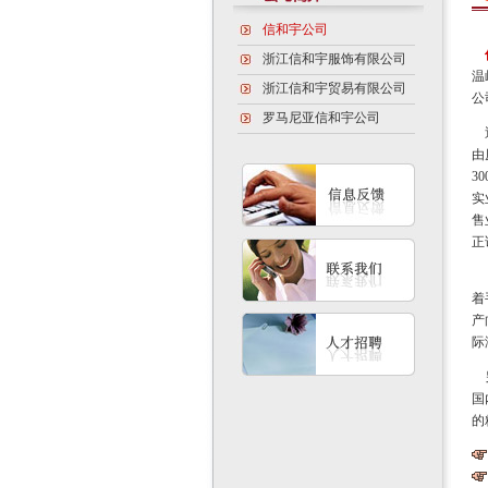
信和宇公司
浙江信和宇服饰有限公司
温
浙江信和宇贸易有限公司
公
罗马尼亚信和宇公司
近
由
3
实
售
正
历
着
产
际
另
国
的