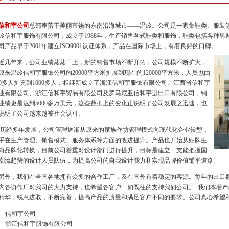
信和宇公司
总部座落于美丽富饶的东南沿海城市——温岭。公司是一家集鞋类、服装
岭信和宇服饰有限公司，成立于1988年，生产销售各式鞋类和服饰，鞋类包括各种
司产品早于2001年建立ISO9001认证体系，产品在国际市场上，有着良好的口碑。
几年来，公司业绩蒸蒸日上，新的销售市场不断开拓，公司规模不断扩大，
原来温岭信和宇服饰公司的20000平方米扩展到现在的120000平方米，人员也由
00多人扩充到1000多人，相继新成立了浙江信和宇服饰有限公司、江西省信和宇
业有限公司、浙江信和宇贸易有限公司及罗马尼亚信和宇进出口有限公司，销
业绩更是达到5000多万美元，这些数据上的变化正说明了公司发展之迅速，也
说明了公司越来越被社会认可。
经多年发展，公司管理逐渐从原来的家族作坊管理模式向现代化企业转型，
手在生产管理、销售模式、服务体系等方面的改进提升。产品也开始从贴牌生
向品牌化转换，目前公司着重对设计部门进行提升，目标是建立一支能把握国
潮流趋势的设计人员队伍，为提高公司的自我设计能力和实现品牌价值铺平道路。
外，我们在全国各地拥有众多的合作工厂，及在国外有着稳定的客源。每年的出口
内各协作厂对我司的大力支持，也希望各客户一如既往的支持我们公司。 我们本着
精华，锐意进取，不断完善，提高产品的质量和满足客户不同的要求。公司真心希望和
信和宇公司
浙江信和宇服饰有限公司